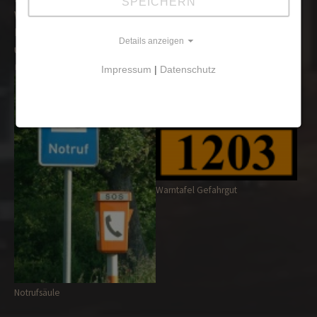
SPEICHERN
Warntafeln, welche vorne, hinten und seitlich am Fahrzeug
befestigt sind. Bitte teilen Sie der Rettungsleitstelle
Details anzeigen
unbedingt die auf den Warntafeln angegebenen Nummern
mit.
Impressum
|
Datenschutz
Warntafel Gefahrgut
Notrufsäule