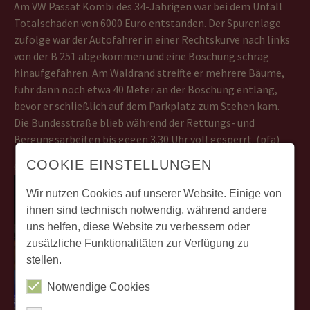
Am VW Passat Kombi des 34-Jährigen war bei dem Unfall
Totalschaden von 6000 Euro entstanden. Der Spurenlage
zufolge war der Autofahrer in einer Rechtskurve nach links
von der B 251 abgekommen und eine Böschung schräg
hinaufgefahren. Am Waldrand streifte er mehrere Bäume,
fuhr dann noch etwa 40 Meter an der Böschung entlang,
bevor er schließlich auf dem Parkplatz zum Stehen kam.
Die Bundesstraße blieb während der Rettungs- und
Bergungsarbeiten bis gegen 3.30 Uhr voll gesperrt. (pfa)
COOKIE EINSTELLUNGEN
©112 Magazin
Wir nutzen Cookies auf unserer Website. Einige von
ihnen sind technisch notwendig, während andere
uns helfen, diese Website zu verbessern oder
zusätzliche Funktionalitäten zur Verfügung zu
stellen.
Notwendige Cookies