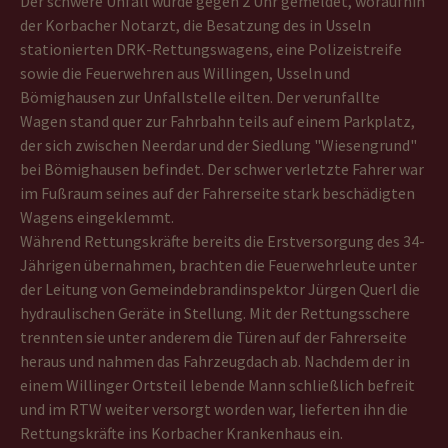
Der schwere Unfall wurde gegen 2 Uhr gemeldet, woraufhin
der Korbacher Notarzt, die Besatzung des in Usseln
stationierten DRK-Rettungswagens, eine Polizeistreife
sowie die Feuerwehren aus Willingen, Usseln und
Bömighausen zur Unfallstelle eilten. Der verunfallte
Wagen stand quer zur Fahrbahn teils auf einem Parkplatz,
der sich zwischen Neerdar und der Siedlung "Wiesengrund"
bei Bömighausen befindet. Der schwer verletzte Fahrer war
im Fußraum seines auf der Fahrerseite stark beschädigten
Wagens eingeklemmt.
Während Rettungskräfte bereits die Erstversorgung des 34-
Jährigen übernahmen, brachten die Feuerwehrleute unter
der Leitung von Gemeindebrandinspektor Jürgen Querl die
hydraulischen Geräte in Stellung. Mit der Rettungsschere
trennten sie unter anderem die Türen auf der Fahrerseite
heraus und nahmen das Fahrzeugdach ab. Nachdem der in
einem Willinger Ortsteil lebende Mann schließlich befreit
und im RTW weiter versorgt worden war, lieferten ihn die
Rettungskräfte ins Korbacher Krankenhaus ein.