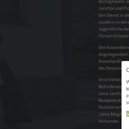
Bömighäuser Jug
Jarofski und Fl
Der Dienst in d
sondern es wer
Jugendliche die
Florian Schulze
Der Kassenberic
Angelegenheit.
Kassenprüfer be
das Resümee: „
Anschließend k
W
Beförderungen 
t
Lena Jarofski u
z
Benjamin Koch
s
Potthof erhielt
Jahre Mitglieds
Verbandes.