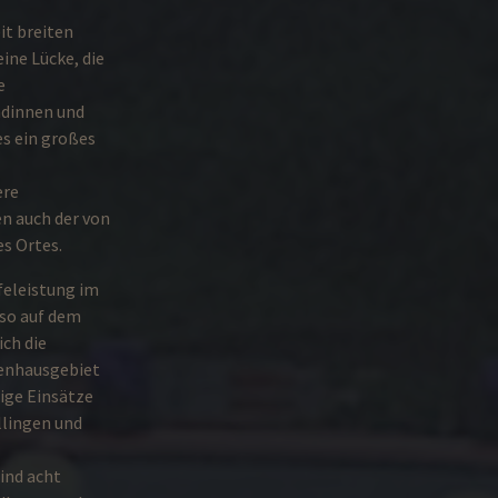
it breiten
ine Lücke, die
e
adinnen und
s ein großes
ere
n auch der von
es Ortes.
feleistung im
so auf dem
ch die
enhausgebiet
nige Einsätze
llingen und
ind acht