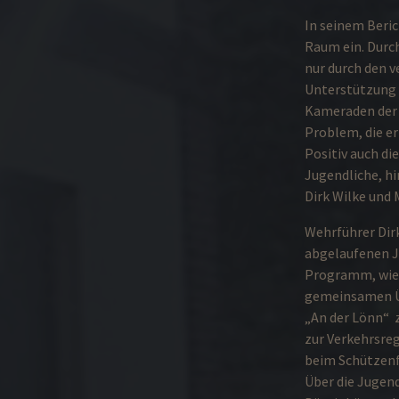
In seinem Beri
Raum ein. Durch
nur durch den 
Unterstützung 
Kameraden der 
Problem, die e
Positiv auch di
Jugendliche, h
Dirk Wilke und 
Wehrführer Dirk
abgelaufenen J
Programm, wie 
gemeinsamen Ü
„An der Lönn“ z
zur Verkehrsreg
beim Schützenf
Über die Jugen