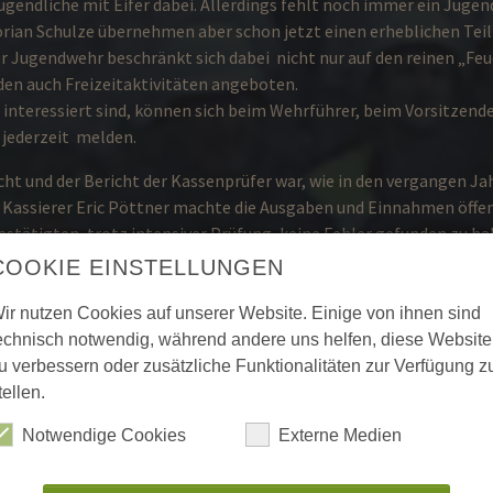
endliche mit Eifer dabei. Allerdings fehlt noch immer ein Jugen
orian Schulze übernehmen aber schon jetzt einen erheblichen Teil
er Jugendwehr beschränkt sich dabei nicht nur auf den reinen „Fe
den auch Freizeitaktivitäten angeboten.
 interessiert sind, können sich beim Wehrführer, beim Vorsitzende
 jederzeit melden.
ht und der Bericht der Kassenprüfer war, wie in den vergangen Ja
 Kassierer Eric Pöttner machte die Ausgaben und Einnahmen öffent
stätigten, trotz intensiver Prüfung, keine Fehler gefunden zu ha
Die Kasse stimmt auf den Cent!“
COOKIE EINSTELLUNGEN
onnten stellv. Gemeindebrandinspektor Jürgen Schalk und Wehrfü
ir nutzen Cookies auf unserer Website. Einige von ihnen sind
aussprechen, die nach Absolvierung von Lehrgängen möglich wur
echnisch notwendig, während andere uns helfen, diese Website
nd Silvia Pöttner wurden zur Feuerwehrfrau befördert. Florian Sch
u verbessern oder zusätzliche Funktionalitäten zur Verfügung z
 zum Feuerwehrmann, Michael Kühlhorn zum Oberfeuerwehrmann
tellen.
 für seine langjährige Tätigkeit im Vorstand ein Anerkennungsges
chaft in der Feuerwehr erhielt Friedrich Koch eine Ehrenurkunde u
Notwendige Cookies
Externe Medien