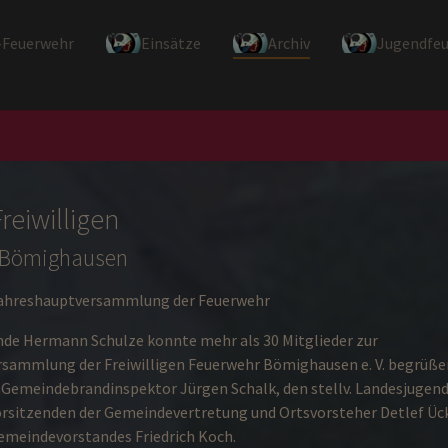
-Feuerwehr
Einsätze
Archiv
Jugendfe
reiwilligen
 Bömighausen
Jahreshauptversammlung der Feuerwehr
ende Hermann Schulze konnte mehr als 30 Mitglieder zur
sammlung der Freiwilligen Feuerwehr Bömighausen e. V. begrüße
v. Gemeindebrandinspektor Jürgen Schalk, den stellv. Landesjugen
orsitzenden der Gemeindevertretung und Ortsvorsteher Detlef Ück
Gemeindevorstandes Friedrich Koch.