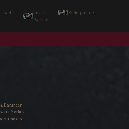
uerwehr
unsere
Bildergalerie
Partner
n. Darunter
dwart Markus
ert und als