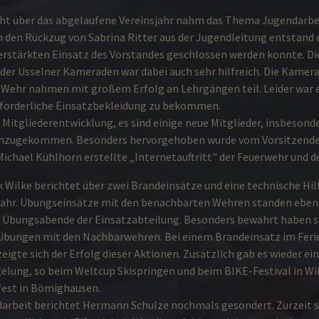
cht über das abgelaufene Vereinsjahr nahm das Thema Jugendarbe
 den Rückzug von Sabrina Ritter aus der Jugendleitung entstand e
verstärkten Einsatz des Vorstandes geschlossen werden konnte. Di
der Usselner Kameraden war dabei auch sehr hilfreich. Die Kamer
Wehr nahmen mit großem Erfolg an Lehrgängen teil. Leider war e
rforderliche Einsatzbekleidung zu bekommen.
e Mitgliederentwicklung, es sind einige neue Mitglieder, insbesond
inzugekommen. Besonders hervorgehoben wurde vom Vorsitzende
Michael Kühlhorn erstellte „Internetauftritt" der Feuerwehr und d
 Wilke berichtet über zwei Brandeinsätze und eine technische Hil
ahr. Übungseinsätze mit den benachbarten Wehren standen eben
Übungsabende der Einsatzabteilung. Besonders bewährt haben si
bungen mit den Nachbarwehren. Bei einem Brandeinsatz im Feri
eigte sich der Erfolg dieser Aktionen. Zusätzlich gab es wieder ei
elung, so beim Weltcup Skispringen und beim BIKE-Festival in Wi
est in Bömighausen.
darbeit berichtet Hermann Schulze nochmals gesondert. Zurzeit s