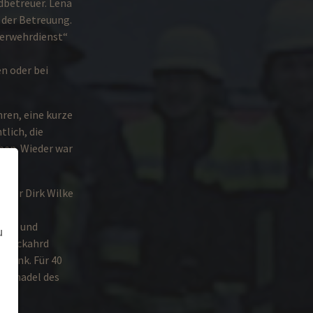
dbetreuer. Lena
 der Betreuung.
uerwehrdienst“
n oder bei
hren, eine kurze
lich, die
ben. Wieder war
hrer Dirk Wilke
den.
ulze und
u
. Eckahrd
chenk. Für 40
nd -nadel des