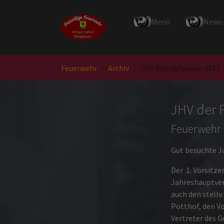
Zum Hauptinhalt springen
Menü
News
Sie sind hier:
Feuerwehr
Archiv
JHV Bömighausen 2011
JHV der F
Feuerwehr
Gut besuchte 
Der 1. Vorsitz
Jahreshauptver
auch den stell
Potthof, den V
Vertreter des 