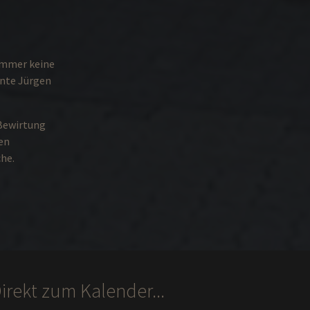
immer keine
nnte Jürgen
 Bewirtung
en
he.
irekt zum Kalender...