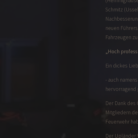
(Hemmighausen)
Schmitz (Ussel
Nachbesserung
neuen Führers
Fahrzeugen zu 
„Hoch profess
Ein dickes Lie
- auch namens 
hervorragend 
Der Dank des 
Mitgliedern de
Feuerwehr hab
Der Upländer 