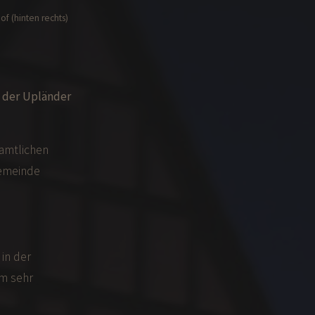
f (hinten rechts)
 der Upländer
namtlichen
gemeinde
in der
m sehr