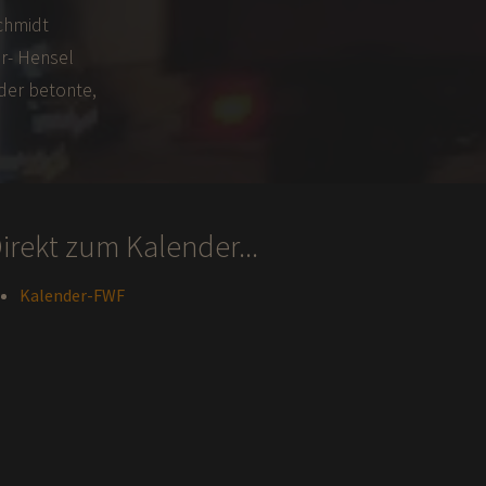
chmidt
er- Hensel
der betonte,
irekt zum Kalender...
Kalender-FWF