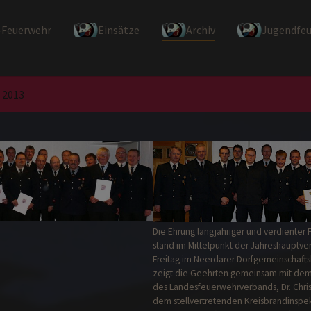
-Feuerwehr
Einsätze
Archiv
Jugendfe
 2013
Die Ehrung langjähriger und verdienter
stand im Mittelpunkt der Jahreshauptv
Freitag im Neerdarer Dorfgemeinschafts
zeigt die Geehrten gemeinsam mit dem
des Landesfeuerwehrverbands, Dr. Chri
dem stellvertretenden Kreisbrandinspek