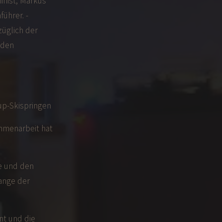
inist; Markus
ührer. -
üglich der
 den
up-Skispringen
ammenarbeit hat
e und den
lange der
nt und die