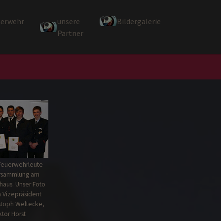
uerwehr
unsere
Bildergalerie
Partner
 Feuerwehrleute
ersammlung am
haus. Unser Foto
 Vizepräsident
stoph Weltecke,
tor Horst