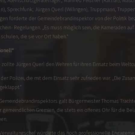
, Atemschutzgeräteträger; Manfred Feistner (Rattlar), Masch
n), Sprechfunk; Jürgen Querl (Willingen), Truppmann, Truppenf
en forderte der Gemeindebrandinspektor von der Politik bez
chein- Regelungen. „Es muss möglich sein, die Kameraden auf
schulen, die sie vor Ort haben.“
ionell“
b zollte Jürgen Querl den Wehren für ihren Einsatz beim Weltc
der Polizei, die mit dem Einsatz sehr zufrieden war. „Die Zus
geklappt.“
Gemeindebrandinspektors galt Bürgermeister Thomas Tracht
r gemeindlichen Gremien, die stets ein offenes Ohr für die Be
en.
Verwaltungschef würdigte das hoch professionelle Engageme