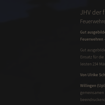
JHV der f
Feuerwehre
Gut ausgebild
Feuerwehren –
Gut ausgebilde
Einsatz für di
leisten 234 Mä
Von Ulrike Sch
Willingen (Upl
gemeinsamen J
beeindruckend