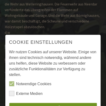
die Wehr aus Welleringhausen. Die Feuerwehr aus Neerdar
verhinderte das Übergreifen der Flammen auf
Wohngebäude und Garage. Und die Wehr aus Bömighausen,
war damit beschäftigt, die Scheune und verschiedene
Holzstapel abzulöschen.
d.w
COOKIE EINSTELLUNGEN
Wir nutzen Cookies auf unserer Website. Einige von
ihnen sind technisch notwendig, während andere
uns helfen, diese Website zu verbessern oder
zusätzliche Funktionalitäten zur Verfügung zu
stellen.
Notwendige Cookies
Externe Medien