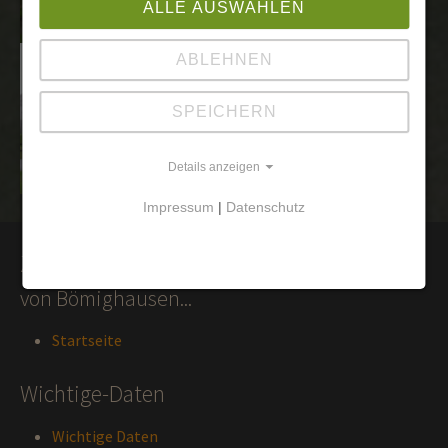
ALLE AUSWÄHLEN
ABLEHNEN
SPEICHERN
Details anzeigen
Impressum
|
Datenschutz
Zur Hauptseite
von Bömighausen...
Startseite
Wichtige-Daten
Wichtige Daten