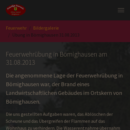
Zum Hauptinhalt springen
Sie sind hier:
Feuerwehr
Bildergalerie
Übung in Bömighausen 31.08.2013
Feuerwehrübung in Bömighausen am
31.08.2013
Die angenommene Lage der Feuerwehrübung in
Bömighausen war, der Brand eines
Landwirtschaftlichen Gebäudes im Ortskern von
Bömighausen.
Die uns gestellten Aufgaben waren, das Ablöschen der
Scheune und das Übergreifen der Flammen auf das
Wohnhaus zu verhindern. Die Wasserentnahme übernahm