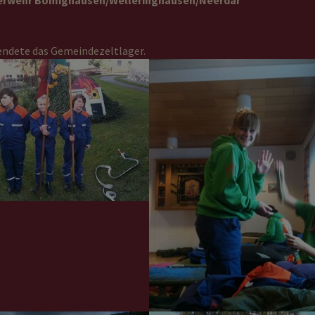
erwehr Bömighausen/Welleringhausen/Neerdar
endete das Gemeindezeltlager.