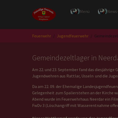
Zum Hauptinhalt springen
Menü
News
Sie sind hier:
Feuerwehr
Jugendfeuerwehr
Gemeindezel
Gemeindezeltlager in Neerd
Am 22. und 23. September fand das diesjährige
Jugendwehren aus Rattlar, Usseln und die Jug
Da am 22. 09. der Ehemalige Landesjugendfeuerw
Gelegenheit zum Spalierstehen an der Kirche w
Abend wurde im Feuerwehrhaus Neerdar ein Fil
FwDv 3 (Löschangriff mit Wasserentnahme offe