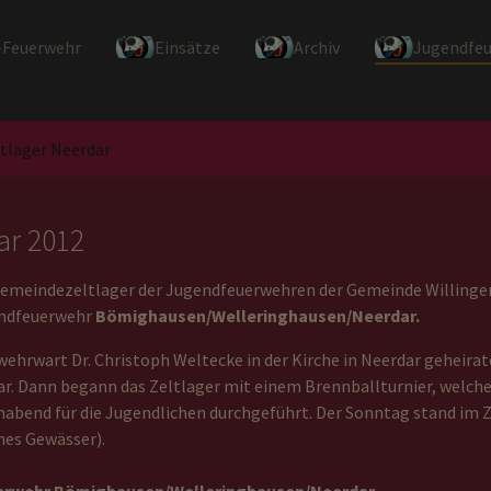
-Feuerwehr
Einsätze
Archiv
Jugendfe
tlager Neerdar
ar 2012
 Gemeindezeltlager der Jugendfeuerwehren der Gemeinde Willingen
endfeuerwehr
Bömighausen/Welleringhausen/Neerdar.
ehrwart Dr. Christoph Weltecke in der Kirche in Neerdar geheirat
ar. Dann begann das Zeltlager mit einem Brennballturnier, welc
mabend für die Jugendlichen durchgeführt. Der Sonntag stand im
nes Gewässer).