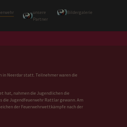
uerwehr
unsere
Bildergalerie
Partner
 in Neerdar statt. Teilnehmer waren die
et hat, nahmen die Jugendlichen die
hes die Jugendfeuerwehr Rattlar gewann. Am
 Zeichen der Feuerwehrwettkämpfe nach der