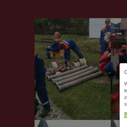
W
t
z
s